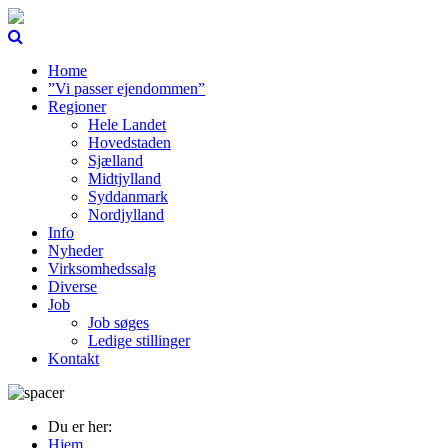
Home
”Vi passer ejendommen”
Regioner
Hele Landet
Hovedstaden
Sjælland
Midtjylland
Syddanmark
Nordjylland
Info
Nyheder
Virksomhedssalg
Diverse
Job
Job søges
Ledige stillinger
Kontakt
Du er her:
Hjem