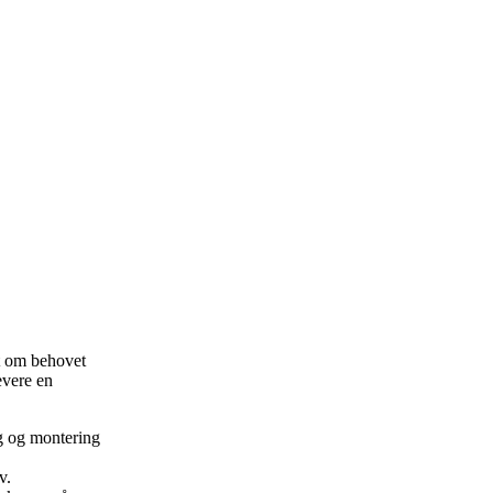
et om behovet
levere en
ng og montering
v.