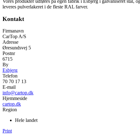
Vores produkter udføres på egen fabrik i Esbjerg i galvaniseret stål, 
leveres pulverlakeret i de fleste RAL farver.
Kontakt
Firmanavn
CarTop A/S
Adresse
Øresundsvej 5
Postnr
6715
By
Esbjerg
Telefon
70 70 17 13
E-mail
info@cartop.dk
Hjemmeside
cartop.dk
Region
Hele landet
Print