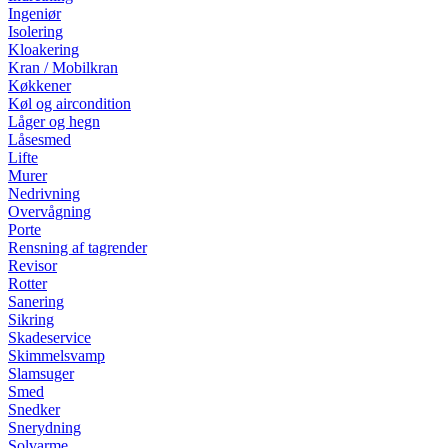
Ingeniør
Isolering
Kloakering
Kran / Mobilkran
Køkkener
Køl og aircondition
Låger og hegn
Låsesmed
Lifte
Murer
Nedrivning
Overvågning
Porte
Rensning af tagrender
Revisor
Rotter
Sanering
Sikring
Skadeservice
Skimmelsvamp
Slamsuger
Smed
Snedker
Snerydning
Solvarme