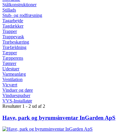
Stålkonstruktioner
Stillads
Stub- og rodfræsning
Tagarbejde
Tagdækker
Trapper
Trappevask
Træbeskæring
Træfældning
Tæpper
Tæpperens
Tømrer
Udestuer
Varmeanlæg
Ventilation
Vicvært
Vinduer og døre
Vinduespudser
VVS-Installatør
Resultater 1 - 2 ud af 2
Have, park og byrumsinventar InGarden ApS