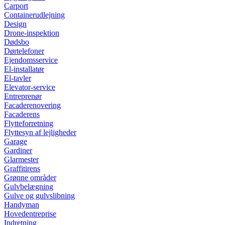
Carport
Containerudlejning
Design
Drone-inspektion
Dødsbo
Dørtelefoner
Ejendomsservice
El-installatør
El-tavler
Elevator-service
Entreprenør
Facaderenovering
Facaderens
Flytteforretning
Flyttesyn af lejligheder
Garage
Gardiner
Glarmester
Graffitirens
Grønne områder
Gulvbelægning
Gulve og gulvslibning
Handyman
Hovedentreprise
Indretning