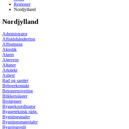
Regioner
Nordjylland
Nordjylland
Administrator
Affaldshåndtering
Affugtning
Akustik
Alarm
Algerens
Altaner
Arkitekt
Asbest
Bad og sanitet
Beboerkontakt
Betonrenovering
Blikkenslager
Brolægger
Byggekoordinator
Byggeteknisk rådg.
Bygningsmaler
Bygningsmaterialer
Bygningsstål