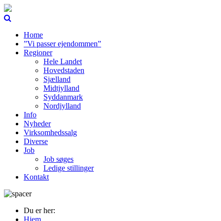
Home
”Vi passer ejendommen”
Regioner
Hele Landet
Hovedstaden
Sjælland
Midtjylland
Syddanmark
Nordjylland
Info
Nyheder
Virksomhedssalg
Diverse
Job
Job søges
Ledige stillinger
Kontakt
Du er her:
Hjem