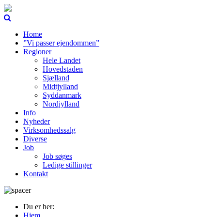
Home
”Vi passer ejendommen”
Regioner
Hele Landet
Hovedstaden
Sjælland
Midtjylland
Syddanmark
Nordjylland
Info
Nyheder
Virksomhedssalg
Diverse
Job
Job søges
Ledige stillinger
Kontakt
Du er her:
Hjem