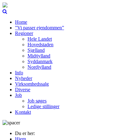
Home
”Vi passer ejendommen”
Regioner
Hele Landet
Hovedstaden
Sjælland
Midtjylland
Syddanmark
Nordjylland
Info
Nyheder
Virksomhedssalg
Diverse
Job
Job søges
Ledige stillinger
Kontakt
Du er her:
Hjem