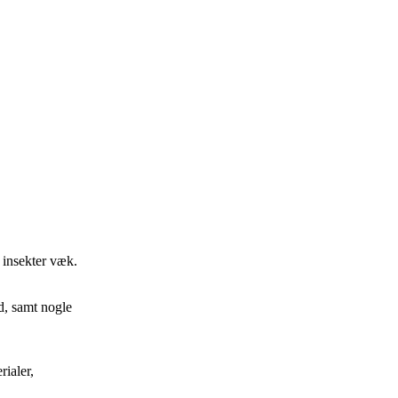
g insekter væk.
d, samt nogle
rialer,