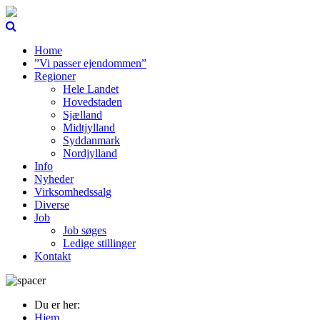
Home
”Vi passer ejendommen”
Regioner
Hele Landet
Hovedstaden
Sjælland
Midtjylland
Syddanmark
Nordjylland
Info
Nyheder
Virksomhedssalg
Diverse
Job
Job søges
Ledige stillinger
Kontakt
Du er her:
Hjem