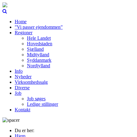
Home
”Vi passer ejendommen”
Regioner
Hele Landet
Hovedstaden
Sjælland
Midtjylland
Syddanmark
Nordjylland
Info
Nyheder
Virksomhedssalg
Diverse
Job
Job søges
Ledige stillinger
Kontakt
Du er her:
Hjem