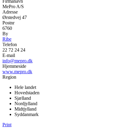
Firmanavn
MePro A/S
Adresse
Ørstedvej 47
Postnr
6760
By
Ribe
Telefon
22 72 24 24
E-mail
info@mepro.dk
Hjemmeside
www.mepro.dk
Region
Hele landet
Hovedstaden
Sjælland
Nordjylland
Midtjylland
Syddanmark
Print