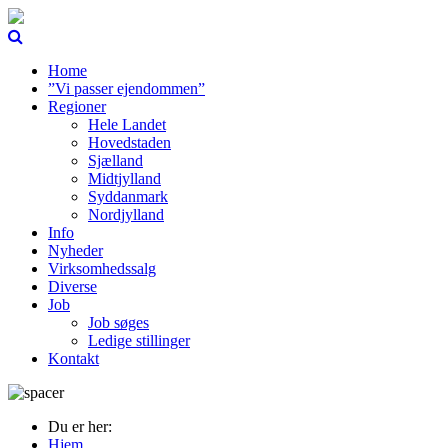
Home
”Vi passer ejendommen”
Regioner
Hele Landet
Hovedstaden
Sjælland
Midtjylland
Syddanmark
Nordjylland
Info
Nyheder
Virksomhedssalg
Diverse
Job
Job søges
Ledige stillinger
Kontakt
Du er her:
Hjem