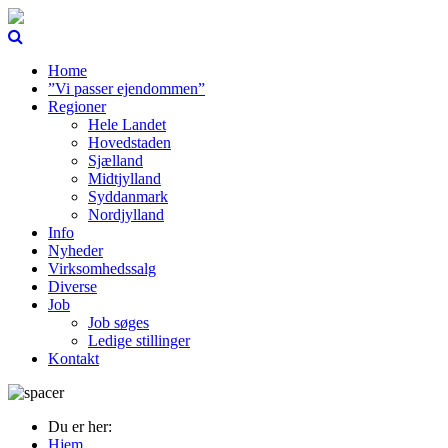
Home
”Vi passer ejendommen”
Regioner
Hele Landet
Hovedstaden
Sjælland
Midtjylland
Syddanmark
Nordjylland
Info
Nyheder
Virksomhedssalg
Diverse
Job
Job søges
Ledige stillinger
Kontakt
Du er her:
Hjem