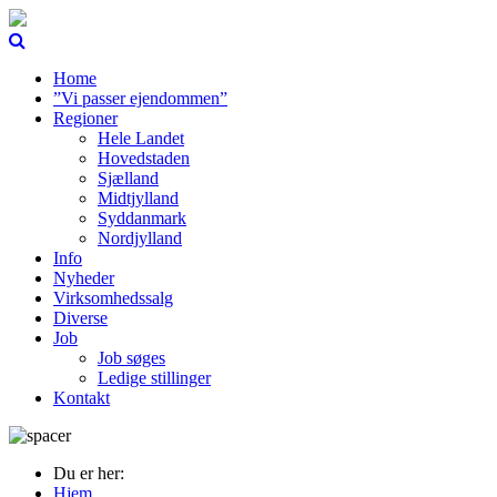
Home
”Vi passer ejendommen”
Regioner
Hele Landet
Hovedstaden
Sjælland
Midtjylland
Syddanmark
Nordjylland
Info
Nyheder
Virksomhedssalg
Diverse
Job
Job søges
Ledige stillinger
Kontakt
Du er her:
Hjem