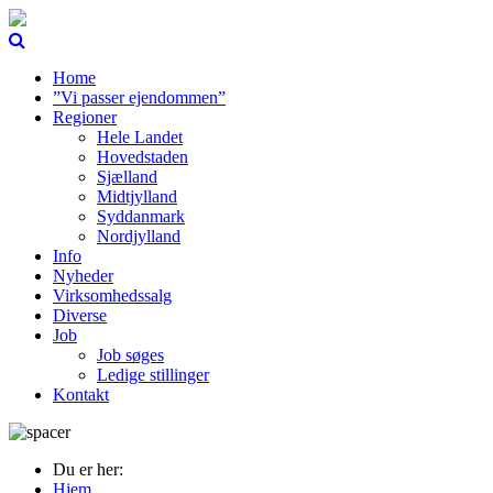
Home
”Vi passer ejendommen”
Regioner
Hele Landet
Hovedstaden
Sjælland
Midtjylland
Syddanmark
Nordjylland
Info
Nyheder
Virksomhedssalg
Diverse
Job
Job søges
Ledige stillinger
Kontakt
Du er her:
Hjem