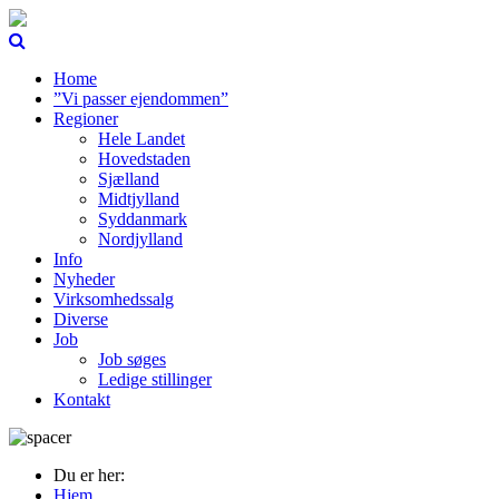
Home
”Vi passer ejendommen”
Regioner
Hele Landet
Hovedstaden
Sjælland
Midtjylland
Syddanmark
Nordjylland
Info
Nyheder
Virksomhedssalg
Diverse
Job
Job søges
Ledige stillinger
Kontakt
Du er her:
Hjem