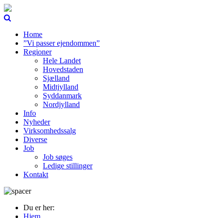
Home
”Vi passer ejendommen”
Regioner
Hele Landet
Hovedstaden
Sjælland
Midtjylland
Syddanmark
Nordjylland
Info
Nyheder
Virksomhedssalg
Diverse
Job
Job søges
Ledige stillinger
Kontakt
Du er her:
Hjem