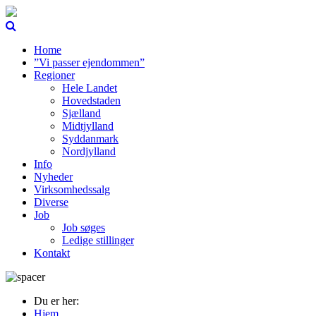
Home
”Vi passer ejendommen”
Regioner
Hele Landet
Hovedstaden
Sjælland
Midtjylland
Syddanmark
Nordjylland
Info
Nyheder
Virksomhedssalg
Diverse
Job
Job søges
Ledige stillinger
Kontakt
Du er her:
Hjem