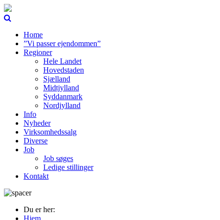
Home
”Vi passer ejendommen”
Regioner
Hele Landet
Hovedstaden
Sjælland
Midtjylland
Syddanmark
Nordjylland
Info
Nyheder
Virksomhedssalg
Diverse
Job
Job søges
Ledige stillinger
Kontakt
Du er her:
Hjem