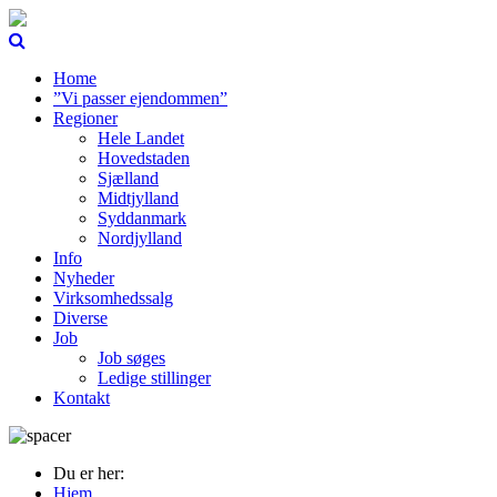
Home
”Vi passer ejendommen”
Regioner
Hele Landet
Hovedstaden
Sjælland
Midtjylland
Syddanmark
Nordjylland
Info
Nyheder
Virksomhedssalg
Diverse
Job
Job søges
Ledige stillinger
Kontakt
Du er her:
Hjem