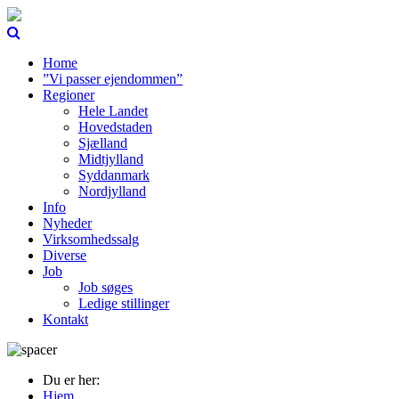
Home
”Vi passer ejendommen”
Regioner
Hele Landet
Hovedstaden
Sjælland
Midtjylland
Syddanmark
Nordjylland
Info
Nyheder
Virksomhedssalg
Diverse
Job
Job søges
Ledige stillinger
Kontakt
Du er her:
Hjem