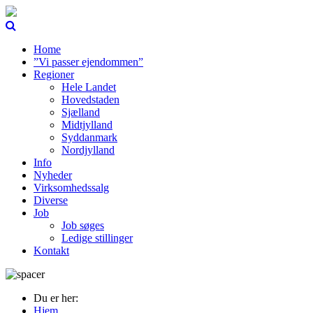
Home
”Vi passer ejendommen”
Regioner
Hele Landet
Hovedstaden
Sjælland
Midtjylland
Syddanmark
Nordjylland
Info
Nyheder
Virksomhedssalg
Diverse
Job
Job søges
Ledige stillinger
Kontakt
Du er her:
Hjem