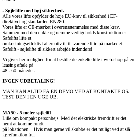
- Søjlelifte med høj sikkerhed.
Alle vores lifte opfylder de høje EU-krav til sikkerhed i EF-
direktivet og standarden EN280.
Vores lifte er CE-mærket i overensstemmelse med disse krav.
Sammen med den enkle og nemme vedligeholds konstruktion er
Safelifts lifte et
omkostningseffektivt alternativ til tilsvarende lifte på markedet.
Safelift - søjlelifte til sikkert arbejde indendørs!
Vi giver her mulighed for at bestille de enkelte lifte i web-shop på en
leasing aftale på
48 - 60 måneder.
INGEN UDBETALING!
MAN KAN ALTID FÅ EN DEMO VED AT KONTAKTE OS.
TEST DEN I EN UGE UB.
MA50 - 5 meter søjlelift
Lille om kompakt personhejs. Med det elektriske fremdrift er det
nemt at komme rundt
på lokationen. - Hvis man gerne vil skubbe er det muligt ved at slå
kørefunktion fra.