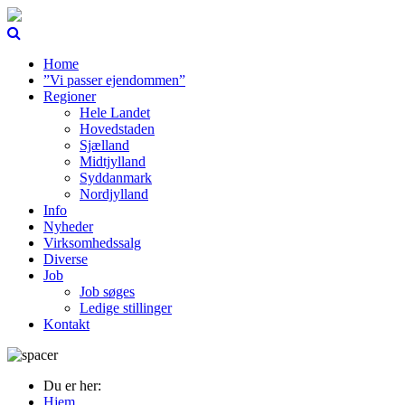
Home
”Vi passer ejendommen”
Regioner
Hele Landet
Hovedstaden
Sjælland
Midtjylland
Syddanmark
Nordjylland
Info
Nyheder
Virksomhedssalg
Diverse
Job
Job søges
Ledige stillinger
Kontakt
Du er her:
Hjem