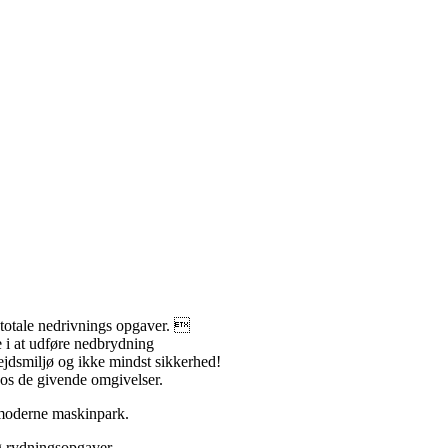
totale nedrivnings opgaver. 
re i at udføre nedbrydning
jdsmiljø og ikke mindst sikkerhed!
 os de givende omgivelser.
 moderne maskinpark.
g rydningsopgaver.