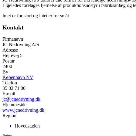
Ligeledes foretages fjernelse af produktionsudstyr i fabriksanlæg og te
Intet er for stort og intet er for småt.
Kontakt
Firmanavn
JC Nedrivning A/S
Adresse
Hejrevej 5
Postnr
2400
By
København NV
Telefon
35 82 71 00
E-mail
jc@jcnedrivning.dk
Hjemmeside
www.jcnedrivning.dk
Region
Hovedstaden