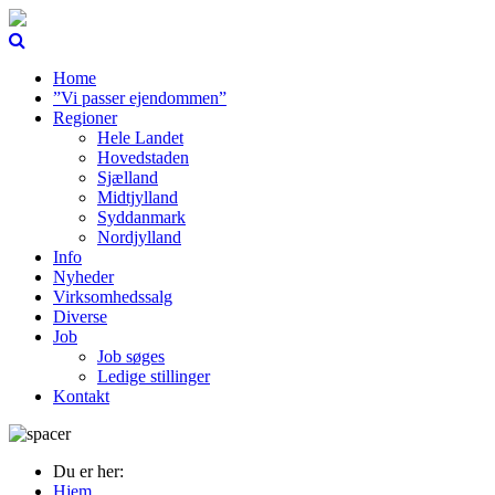
Home
”Vi passer ejendommen”
Regioner
Hele Landet
Hovedstaden
Sjælland
Midtjylland
Syddanmark
Nordjylland
Info
Nyheder
Virksomhedssalg
Diverse
Job
Job søges
Ledige stillinger
Kontakt
Du er her:
Hjem