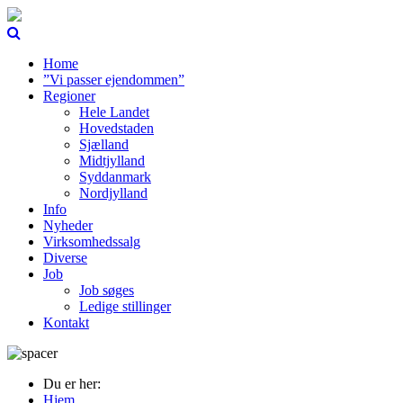
Home
”Vi passer ejendommen”
Regioner
Hele Landet
Hovedstaden
Sjælland
Midtjylland
Syddanmark
Nordjylland
Info
Nyheder
Virksomhedssalg
Diverse
Job
Job søges
Ledige stillinger
Kontakt
Du er her:
Hjem