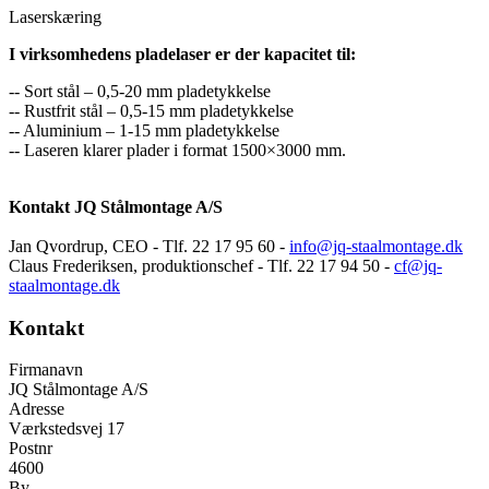
Laserskæring
I virksomhedens pladelaser er der kapacitet til:
-- Sort stål – 0,5-20 mm pladetykkelse
-- Rustfrit stål – 0,5-15 mm pladetykkelse
-- Aluminium – 1-15 mm pladetykkelse
-- Laseren klarer plader i format 1500×3000 mm.
Kontakt JQ Stålmontage A/S
Jan Qvordrup, CEO - Tlf. 22 17 95 60 -
info@jq-staalmontage.dk
Claus Frederiksen, produktionschef - Tlf. 22 17 94 50 -
cf@jq-
staalmontage.dk
Kontakt
Firmanavn
JQ Stålmontage A/S
Adresse
Værkstedsvej 17
Postnr
4600
By