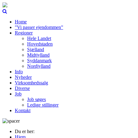
Home
”Vi passer ejendommen”
Regioner
Hele Landet
Hovedstaden
Sjælland
Midtjylland
Syddanmark
Nordjylland
Info
Nyheder
Virksomhedssalg
Diverse
Job
Job søges
Ledige stillinger
Kontakt
Du er her:
Hjem