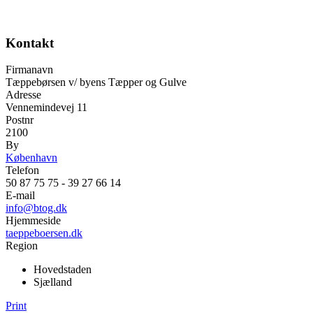
Kontakt
Firmanavn
Tæppebørsen v/ byens Tæpper og Gulve
Adresse
Vennemindevej 11
Postnr
2100
By
København
Telefon
50 87 75 75 - 39 27 66 14
E-mail
info@btog.dk
Hjemmeside
taeppeboersen.dk
Region
Hovedstaden
Sjælland
Print