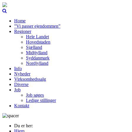
Home
”Vi passer ejendommen”
Regioner
Hele Landet
Hovedstaden
Sjælland
Midtjylland
Syddanmark
Nordjylland
Info
Nyheder
Virksomhedssalg
Diverse
Job
Job søges
Ledige stillinger
Kontakt
Du er her:
Hjem