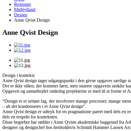
Regioner
Midtjylland
Design
Anne Qvist Design
Anne Qvist Design
Design i kontekst
Anne Qvist design tager udgangspunkt i den givne opgaves særlige na
Det er ikke stilen, der kommer først, men snarere opgavens unikke ka
Opgaven og samarbejdet omkring projekterne er med til at forme et A
“Design er et seriøst fag, der involverer mange processer, mange men
– alt det kondenseres i et Anne Qvist design”.
Anne Qvist design er udtryk for en pragmatisme parret med dels en r
dels en respekt for konteksten.
Disse begreber har rødder i Anne Qvists akademiske baggrund fra Ark
designer og designchef hos henholdsvis Schmidt Hammer Lassen Archi