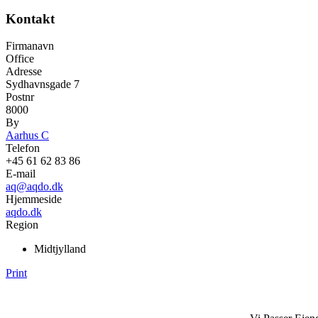
Kontakt
Firmanavn
Office
Adresse
Sydhavnsgade 7
Postnr
8000
By
Aarhus C
Telefon
+45 61 62 83 86
E-mail
aq@aqdo.dk
Hjemmeside
aqdo.dk
Region
Midtjylland
Print