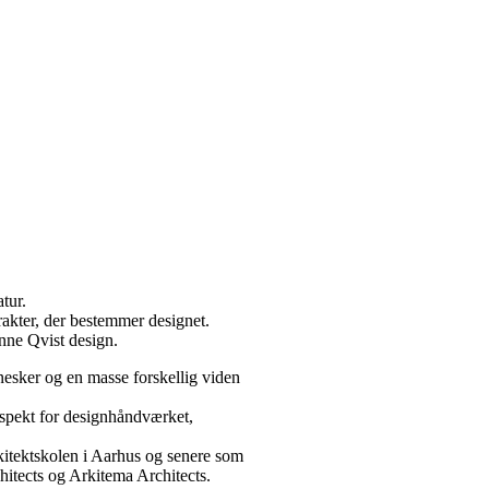
tur.
rakter, der bestemmer designet.
nne Qvist design.
nesker og en masse forskellig viden
espekt for designhåndværket,
itektskolen i Aarhus og senere som
tects og Arkitema Architects.