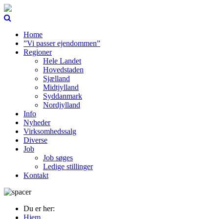
Home
”Vi passer ejendommen”
Regioner
Hele Landet
Hovedstaden
Sjælland
Midtjylland
Syddanmark
Nordjylland
Info
Nyheder
Virksomhedssalg
Diverse
Job
Job søges
Ledige stillinger
Kontakt
Du er her:
Hjem