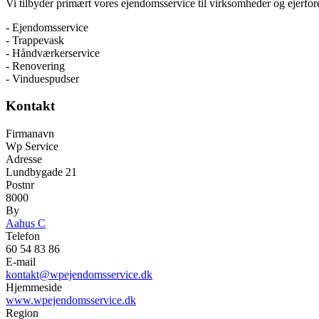
Vi tilbyder primært vores ejendomsservice til virksomheder og ejerfor
- Ejendomsservice
- Trappevask
- Håndværkerservice
- Renovering
- Vinduespudser
Kontakt
Firmanavn
Wp Service
Adresse
Lundbygade 21
Postnr
8000
By
Aahus C
Telefon
60 54 83 86
E-mail
kontakt@wpejendomsservice.dk
Hjemmeside
www.wpejendomsservice.dk
Region