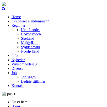
Home
”Vi passer ejendommen”
Regioner
Hele Landet
Hovedstaden
Sjælland
Midtjylland
Syddanmark
Nordjylland
Info
Nyheder
Virksomhedssalg
Diverse
Job
Job søges
Ledige stillinger
Kontakt
Du er her:
Hjem