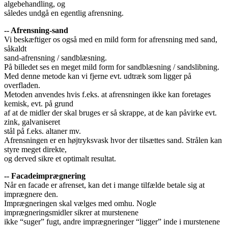
algebehandling, og
således undgå en egentlig afrensning.
-- Afrensning-sand
Vi beskæftiger os også med en mild form for afrensning med sand,
såkaldt
sand-afrensning / sandblæsning.
På billedet ses en meget mild form for sandblæsning / sandslibning.
Med denne metode kan vi fjerne evt. udtræk som ligger på
overfladen.
Metoden anvendes hvis f.eks. at afrensningen ikke kan foretages
kemisk, evt. på grund
af at de midler der skal bruges er så skrappe, at de kan påvirke evt.
zink, galvaniseret
stål på f.eks. altaner mv.
Afrensningen er en højtryksvask hvor der tilsættes sand. Strålen kan
styre meget direkte,
og derved sikre et optimalt resultat.
-- Facadeimprægnering
Når en facade er afrenset, kan det i mange tilfælde betale sig at
imprægnere den.
Imprægneringen skal vælges med omhu. Nogle
imprægneringsmidler sikrer at murstenene
ikke “suger” fugt, andre imprægneringer “ligger” inde i murstenene