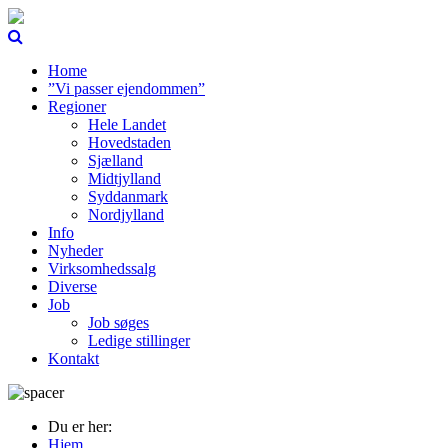
Home
”Vi passer ejendommen”
Regioner
Hele Landet
Hovedstaden
Sjælland
Midtjylland
Syddanmark
Nordjylland
Info
Nyheder
Virksomhedssalg
Diverse
Job
Job søges
Ledige stillinger
Kontakt
Du er her:
Hjem