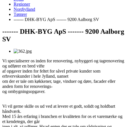
Regioner
Nordjylland
Tømrer
------- DHK-BYG ApS ------- 9200 Aalborg SV
------- DHK-BYG ApS ------- 9200 Aalborg
SV
Vi specialiserer os inden for renovering, nybyggeri og tagrenovering
og udfører en bred vifte
af opgaver inden for feltet for såvel private kunder som
erhvervskunder i hele Jylland, uanset
om der er tale om køkkener, tage, vinduer og døre, facader eller
anden form for renoverings-
og ombygningsopgaver.
Vi vil gerne skille os ud ved at levere et godt, solidt og holdbart
håndværk.
Med 15 års erfaring i branchen er kvaliteten for os et varemærke og
et kendetegn, der går
igen i alt, vi udfører. Hvad enten der er tale om rådgivning og