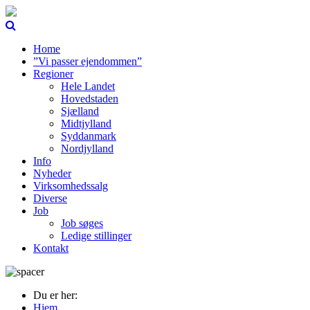
Home
”Vi passer ejendommen”
Regioner
Hele Landet
Hovedstaden
Sjælland
Midtjylland
Syddanmark
Nordjylland
Info
Nyheder
Virksomhedssalg
Diverse
Job
Job søges
Ledige stillinger
Kontakt
Du er her:
Hjem