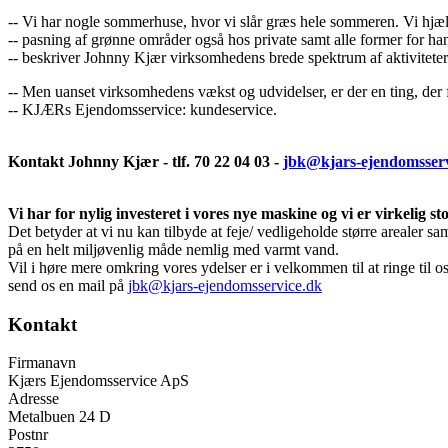
-- Vi har nogle sommerhuse, hvor vi slår græs hele sommeren. Vi hjæ
-- pasning af grønne områder også hos private samt alle former for h
-- beskriver Johnny Kjær virksomhedens brede spektrum af aktiviteter
-- Men uanset virksomhedens vækst og udvidelser, er der en ting, der 
-- KJÆRs Ejendomsservice: kundeservice.
Kontakt Johnny Kjær - tlf. 70 22 04 03 -
jbk@kjars-ejendomsserv
Vi har for nylig investeret i vores nye maskine og vi er virkelig sto
Det betyder at vi nu kan tilbyde at feje/ vedligeholde større arealer
på en helt miljøvenlig måde nemlig med varmt vand.
Vil i høre mere omkring vores ydelser er i velkommen til at ringe til 
send os en mail på
jbk@kjars-ejendomsservice.dk
Kontakt
Firmanavn
Kjærs Ejendomsservice ApS
Adresse
Metalbuen 24 D
Postnr