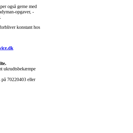
lper også gerne med
andyman-opgaver, -
.
forbliver konstant hos
ice.dk
lte.
 samt ukrudtsbekæmpe
os på 70220403 eller