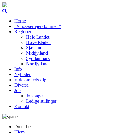
Home
”Vi passer ejendommen”
Regioner
Hele Landet
Hovedstaden
Sjælland
Midtjylland
Syddanmark
Nordjylland
Info
Nyheder
Virksomhedssalg
Diverse
Job
Job søges
Ledige stillinger
Kontakt
Du er her:
Hjem