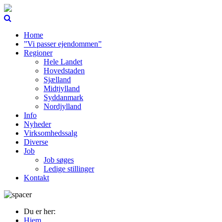
Home
”Vi passer ejendommen”
Regioner
Hele Landet
Hovedstaden
Sjælland
Midtjylland
Syddanmark
Nordjylland
Info
Nyheder
Virksomhedssalg
Diverse
Job
Job søges
Ledige stillinger
Kontakt
Du er her:
Hjem