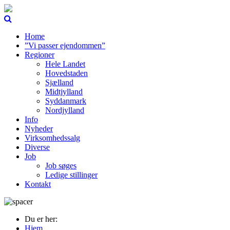
Home
”Vi passer ejendommen”
Regioner
Hele Landet
Hovedstaden
Sjælland
Midtjylland
Syddanmark
Nordjylland
Info
Nyheder
Virksomhedssalg
Diverse
Job
Job søges
Ledige stillinger
Kontakt
Du er her:
Hjem