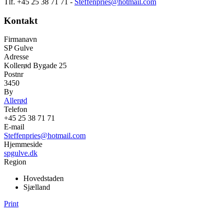
Tlf. +45 25 38 71 71 -
Steffenpries@hotmail.com
Kontakt
Firmanavn
SP Gulve
Adresse
Kollerød Bygade 25
Postnr
3450
By
Allerød
Telefon
+45 25 38 71 71
E-mail
Steffenpries@hotmail.com
Hjemmeside
spgulve.dk
Region
Hovedstaden
Sjælland
Print