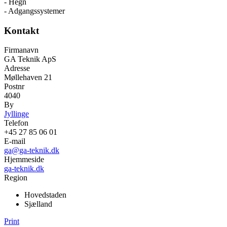
- Hegn
- Adgangssystemer
Kontakt
Firmanavn
GA Teknik ApS
Adresse
Møllehaven 21
Postnr
4040
By
Jyllinge
Telefon
+45 27 85 06 01
E-mail
ga@ga-teknik.dk
Hjemmeside
ga-teknik.dk
Region
Hovedstaden
Sjælland
Print