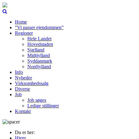
Home
”Vi passer ejendommen”
Regioner
Hele Landet
Hovedstaden
Sjælland
Midtjylland
Syddanmark
Nordjylland
Info
Nyheder
Virksomhedssalg
Diverse
Job
Job søges
Ledige stillinger
Kontakt
Du er her:
Hjem