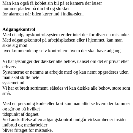
Man kan også få koblet sin bil på et kamera der læser
nummerpladen på din bil og slukker
for alarmen når bilen kører ind i indkørslen.
Adgangskontrol
Med et adgangskontrol-system er der intet der forbliver en mistanke.
Med adgangskontrol på arbejdspladsen eller i hjemmet, kan man
sikre sig mod
uvedkommende og selv kontrollere hvem der skal have adgang.
Vi har løsninger der dækker alle behov, uanset om det er privat eller
erhverv.
Systemerne er nemme at arbejde med og kan nemt opgraderes uden
man skal skifte hele
systemet ud.
Vi har et bredt sortiment, således vi kan dække alle behov, store som
små.
Med en personlig kode eller kort kan man altid se hvem der kommer
og går og på hvilket
tidspunkt af døgnet.
Ved anskaffelse af en adgangskontrol undgår virksomheder insider
indbrud og medarbejder
bliver fritaget for mistanke.