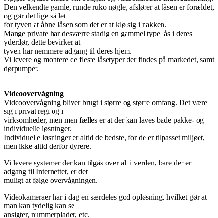
Den velkendte gamle, runde ruko nøgle, afslører at låsen er forældet,
og gør det lige så let
for tyven at åbne låsen som det er at klø sig i nakken.
Mange private har desværre stadig en gammel type lås i deres
yderdør, dette bevirker at
tyven har nemmere adgang til deres hjem.
Vi levere og montere de fleste låsetyper der findes på markedet, samt
dørpumper.
Videoovervågning
Videoovervågning bliver brugt i større og større omfang. Det være
sig i privat regi og i
virksomheder, men men fælles er at der kan laves både pakke- og
individuelle løsninger.
Individuelle løsninger er altid de bedste, for de er tilpasset miljøet,
men ikke altid derfor dyrere.
Vi levere systemer der kan tilgås over alt i verden, bare der er
adgang til Internettet, er det
muligt at følge overvågningen.
Videokameraer har i dag en særdeles god opløsning, hvilket gør at
man kan tydelig kan se
ansigter, nummerplader, etc.