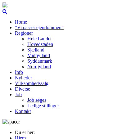
Home
”Vi passer ejendommen”
Regioner
Hele Landet
Hovedstaden
Sjælland
Midtjylland
Syddanmark
Nordjylland
Info
Nyheder
Virksomhedssalg
Diverse
Job
Job søges
Ledige stillinger
Kontakt
Du er her:
Hjem