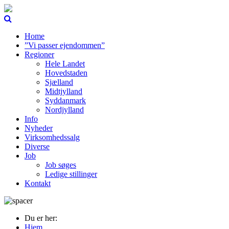
Home
”Vi passer ejendommen”
Regioner
Hele Landet
Hovedstaden
Sjælland
Midtjylland
Syddanmark
Nordjylland
Info
Nyheder
Virksomhedssalg
Diverse
Job
Job søges
Ledige stillinger
Kontakt
Du er her:
Hjem