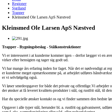
Regioner
Sjælland
Trapper
Kleinsmed Ole Larsen ApS Næstved
Kleinsmed Ole Larsen ApS Næstved
Trapper - Bygningsbeslag - Stålkonstruktioner
Vi er interesseret i at kunderne kommer igen – derfor lægger vi en ære i
virker efter hensigten og tager sig godt ud.
Vi har mange års erfaring inden for faget. Når det er nødvendigt at rep
er kunderne meget opmærksomme på, at arbejdet udføres håndværksmæ
er vi selvfølgelig også.
Vi løser smedeopgaver for både det private og offentlige.Vi arbejder o
der ønsker at få leveret kvalitets-produkter i stål, og rustfrit stål, til den
Har du specielle ønsker kontakt os og vi finder sammen den bedste løsn
Opgaver i alle typer stål, herunder bl. a. rustfrit og galvaniseret, udf
som f. eks. varmeforsinkning eller våd- eller pulverlakering.