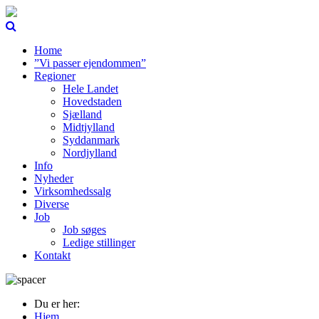
Home
”Vi passer ejendommen”
Regioner
Hele Landet
Hovedstaden
Sjælland
Midtjylland
Syddanmark
Nordjylland
Info
Nyheder
Virksomhedssalg
Diverse
Job
Job søges
Ledige stillinger
Kontakt
Du er her:
Hjem