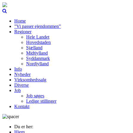
Home
”Vi passer ejendommen”
Regioner
Hele Landet
Hovedstaden
Sjælland
Midtjylland
Syddanmark
Nordjylland
Info
Nyheder
Virksomhedssalg
Diverse
Job
Job søges
Ledige stillinger
Kontakt
Du er her:
Hjem