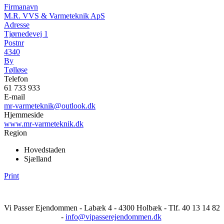
Firmanavn
M.R. VVS & Varmeteknik ApS
Adresse
Tjørnedevej 1
Postnr
4340
By
Tølløse
Telefon
61 733 933
E-mail
mr-varmeteknik@outlook.dk
Hjemmeside
www.mr-varmeteknik.dk
Region
Hovedstaden
Sjælland
Print
Vi Passer Ejendommen - Labæk 4 - 4300 Holbæk - Tlf. 40 13 14 82
-
info@vipasserejendommen.dk