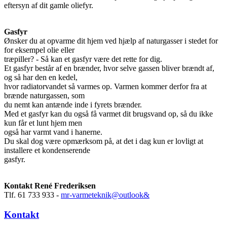
eftersyn af dit gamle oliefyr.
Gasfyr
Ønsker du at opvarme dit hjem ved hjælp af naturgasser i stedet for
for eksempel olie eller
træpiller? - Så kan et gasfyr være det rette for dig.
Et gasfyr består af en brænder, hvor selve gassen bliver brændt af,
og så har den en kedel,
hvor radiatorvandet så varmes op. Varmen kommer derfor fra at
brænde naturgassen, som
du nemt kan antænde inde i fyrets brænder.
Med et gasfyr kan du også få varmet dit brugsvand op, så du ikke
kun får et lunt hjem men
også har varmt vand i hanerne.
Du skal dog være opmærksom på, at det i dag kun er lovligt at
installere et kondenserende
gasfyr.
Kontakt René Frederiksen
Tlf. 61 733 933 -
mr-varmeteknik@outlook&
Kontakt