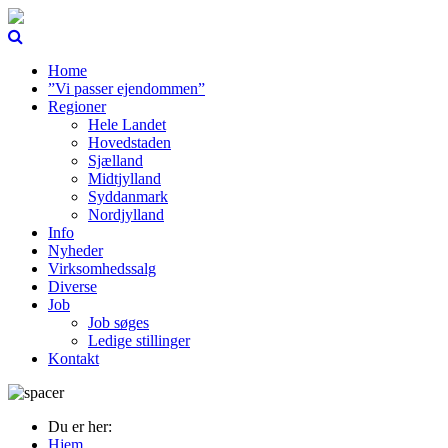
Home
”Vi passer ejendommen”
Regioner
Hele Landet
Hovedstaden
Sjælland
Midtjylland
Syddanmark
Nordjylland
Info
Nyheder
Virksomhedssalg
Diverse
Job
Job søges
Ledige stillinger
Kontakt
Du er her:
Hjem