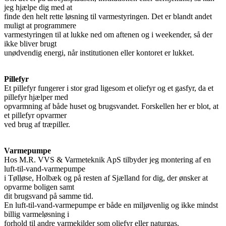
jeg hjælpe dig med at
finde den helt rette løsning til varmestyringen. Det er blandt andet
muligt at programmere
varmestyringen til at lukke ned om aftenen og i weekender, så der
ikke bliver brugt
unødvendig energi, når institutionen eller kontoret er lukket.
Pillefyr
Et pillefyr fungerer i stor grad ligesom et oliefyr og et gasfyr, da et
pillefyr hjælper med
opvarmning af både huset og brugsvandet. Forskellen her er blot, at
et pillefyr opvarmer
ved brug af træpiller.
Varmepumpe
Hos M.R. VVS & Varmeteknik ApS tilbyder jeg montering af en
luft-til-vand-varmepumpe
i Tølløse, Holbæk og på resten af Sjælland for dig, der ønsker at
opvarme boligen samt
dit brugsvand på samme tid.
En luft-til-vand-varmepumpe er både en miljøvenlig og ikke mindst
billig varmeløsning i
forhold til andre varmekilder som oliefyr eller naturgas.