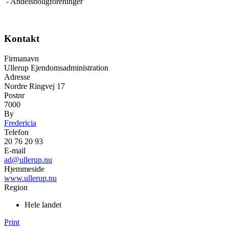
- Andelsboligforeninger
Kontakt
Firmanavn
Ullerup Ejendomsadministration
Adresse
Nordre Ringvej 17
Postnr
7000
By
Fredericia
Telefon
20 76 20 93
E-mail
ad@ullerup.nu
Hjemmeside
www.ullerup.nu
Region
Hele landet
Print