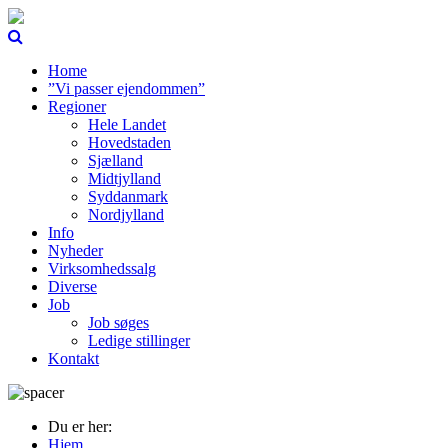
Home
”Vi passer ejendommen”
Regioner
Hele Landet
Hovedstaden
Sjælland
Midtjylland
Syddanmark
Nordjylland
Info
Nyheder
Virksomhedssalg
Diverse
Job
Job søges
Ledige stillinger
Kontakt
Du er her:
Hjem