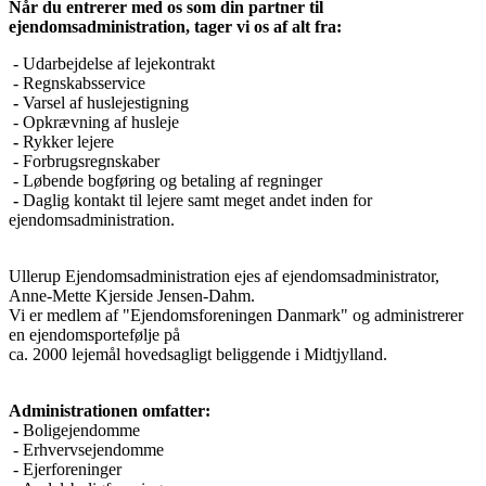
Når du entrerer med os som din partner til
ejendomsadministration, tager vi os af alt fra:
- Udarbejdelse af lejekontrakt
- Regnskabsservice
-
​Varsel af huslejestigning
- ​Opkrævning af husleje
-
Rykker lejere
- ​Forbrugsregnskaber
- ​Løbende bogføring og betaling af regninger
-
Daglig kontakt til lejere samt meget andet inden for
ejendomsadministration.​
Ullerup Ejendomsadministration ejes af ejendomsadministrator,
Anne-Mette Kjerside Jensen-Dahm.
Vi er medlem af "Ejendomsforeningen Danmark" og administrerer
en ejendomsportefølje på
ca. 2000 lejemål hovedsagligt beliggende i Midtjylland.
Administrationen omfatter:
-
Boligejendomme
- Erhvervsejendomme
- Ejerforeninger