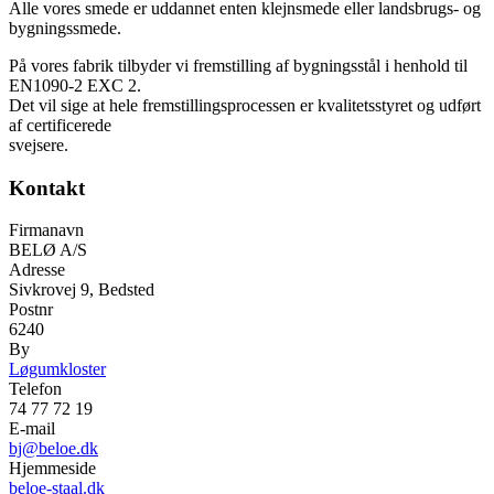
Alle vores smede er uddannet enten klejnsmede eller landsbrugs- og
bygningssmede.
På vores fabrik tilbyder vi fremstilling af bygningsstål i henhold til
EN1090-2 EXC 2.
Det vil sige at hele fremstillingsprocessen er kvalitetsstyret og udført
af certificerede
svejsere.
Kontakt
Firmanavn
BELØ A/S
Adresse
Sivkrovej 9, Bedsted
Postnr
6240
By
Løgumkloster
Telefon
74 77 72 19
E-mail
bj@beloe.dk
Hjemmeside
beloe-staal.dk