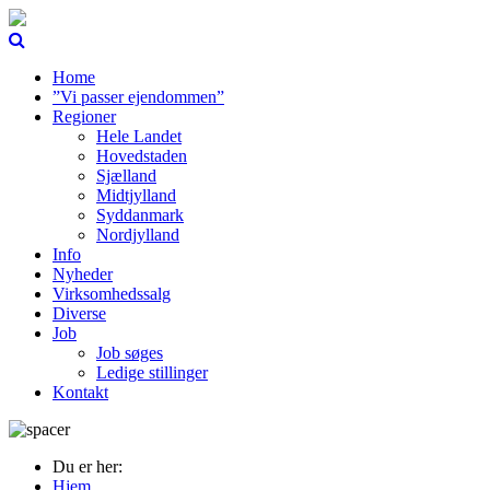
Home
”Vi passer ejendommen”
Regioner
Hele Landet
Hovedstaden
Sjælland
Midtjylland
Syddanmark
Nordjylland
Info
Nyheder
Virksomhedssalg
Diverse
Job
Job søges
Ledige stillinger
Kontakt
Du er her:
Hjem