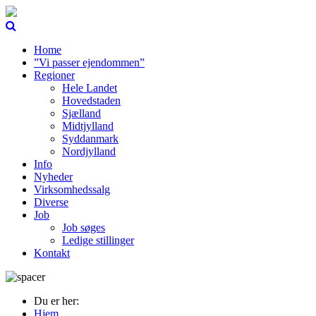
Home
”Vi passer ejendommen”
Regioner
Hele Landet
Hovedstaden
Sjælland
Midtjylland
Syddanmark
Nordjylland
Info
Nyheder
Virksomhedssalg
Diverse
Job
Job søges
Ledige stillinger
Kontakt
Du er her:
Hjem