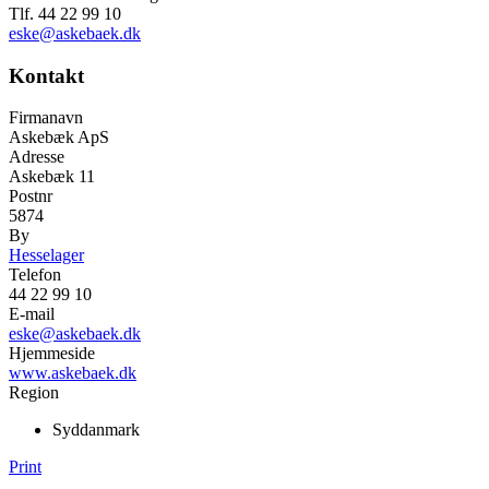
Tlf. 44 22 99 10
eske@askebaek.dk
Kontakt
Firmanavn
Askebæk ApS
Adresse
Askebæk 11
Postnr
5874
By
Hesselager
Telefon
44 22 99 10
E-mail
eske@askebaek.dk
Hjemmeside
www.askebaek.dk
Region
Syddanmark
Print