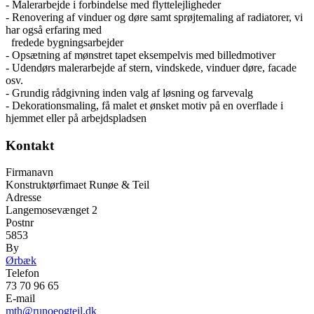
- Malerarbejde i forbindelse med flyttelejligheder
- Renovering af vinduer og døre samt sprøjtemaling af radiatorer, vi
har også erfaring med
fredede bygningsarbejder
- Opsætning af mønstret tapet eksempelvis med billedmotiver
- Udendørs malerarbejde af stern, vindskede, vinduer døre, facade
osv.
- Grundig rådgivning inden valg af løsning og farvevalg
- Dekorationsmaling, få malet et ønsket motiv på en overflade i
hjemmet eller på arbejdspladsen
Kontakt
Firmanavn
Konstruktørfimaet Runøe & Teil
Adresse
Langemosevænget 2
Postnr
5853
By
Ørbæk
Telefon
73 70 96 65
E-mail
mth@runoeogteil.dk