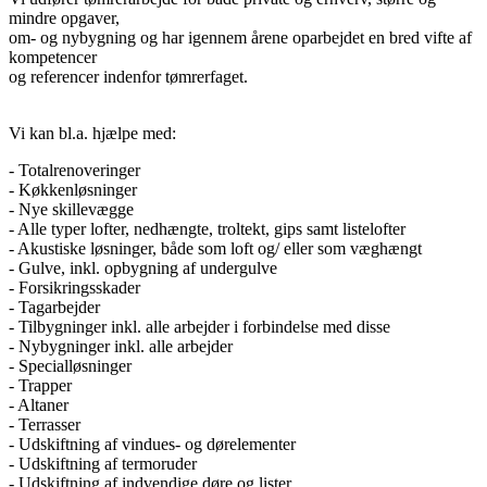
mindre opgaver,
om- og nybygning og har igennem årene oparbejdet en bred vifte af
kompetencer
og referencer indenfor tømrerfaget.
Vi kan bl.a. hjælpe med:
- Totalrenoveringer
- Køkkenløsninger
- Nye skillevægge
- Alle typer lofter, nedhængte, troltekt, gips samt listelofter
- Akustiske løsninger, både som loft og/ eller som væghængt
- Gulve, inkl. opbygning af undergulve
- Forsikringsskader
- Tagarbejder
- Tilbygninger inkl. alle arbejder i forbindelse med disse
- Nybygninger inkl. alle arbejder
- Specialløsninger
- Trapper
- Altaner
- Terrasser
- Udskiftning af vindues- og dørelementer
- Udskiftning af termoruder
- Udskiftning af indvendige døre og lister