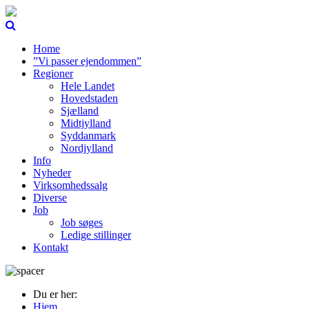
Home
”Vi passer ejendommen”
Regioner
Hele Landet
Hovedstaden
Sjælland
Midtjylland
Syddanmark
Nordjylland
Info
Nyheder
Virksomhedssalg
Diverse
Job
Job søges
Ledige stillinger
Kontakt
Du er her:
Hjem