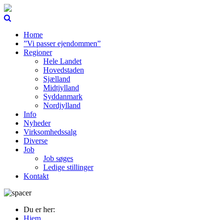
Home
”Vi passer ejendommen”
Regioner
Hele Landet
Hovedstaden
Sjælland
Midtjylland
Syddanmark
Nordjylland
Info
Nyheder
Virksomhedssalg
Diverse
Job
Job søges
Ledige stillinger
Kontakt
Du er her:
Hjem