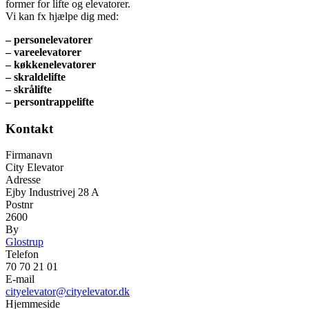
former for lifte og elevatorer.
Vi kan fx hjælpe dig med:
– personelevatorer
– vareelevatorer
– køkkenelevatorer
– skraldelifte
– skrålifte
– persontrappelifte
Kontakt
Firmanavn
City Elevator
Adresse
Ejby Industrivej 28 A
Postnr
2600
By
Glostrup
Telefon
70 70 21 01
E-mail
cityelevator@cityelevator.dk
Hjemmeside