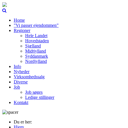
Home
”Vi passer ejendommen”
Regioner
Hele Landet
Hovedstaden
Sjælland
Midtjylland
Syddanmark
Nordjylland
Info
Nyheder
Virksomhedssalg
Diverse
Job
Job søges
Ledige stillinger
Kontakt
Du er her:
Hjem