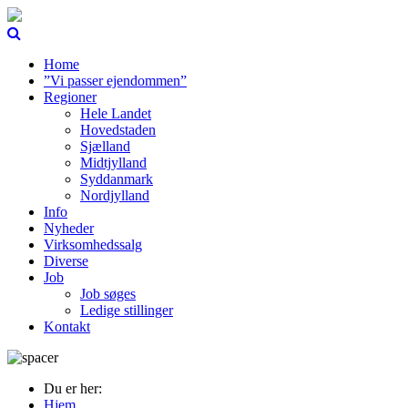
Home
”Vi passer ejendommen”
Regioner
Hele Landet
Hovedstaden
Sjælland
Midtjylland
Syddanmark
Nordjylland
Info
Nyheder
Virksomhedssalg
Diverse
Job
Job søges
Ledige stillinger
Kontakt
Du er her:
Hjem