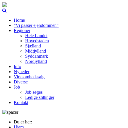
Home
”Vi passer ejendommen”
Regioner
Hele Landet
Hovedstaden
Sjælland
Midtjylland
Syddanmark
Nordjylland
Info
Nyheder
Virksomhedssalg
Diverse
Job
Job søges
Ledige stillinger
Kontakt
Du er her:
Hjem