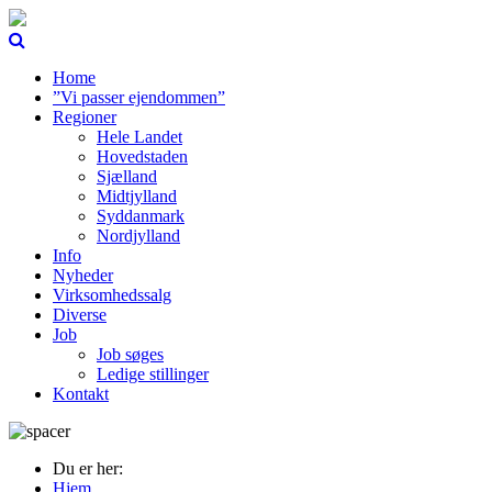
Home
”Vi passer ejendommen”
Regioner
Hele Landet
Hovedstaden
Sjælland
Midtjylland
Syddanmark
Nordjylland
Info
Nyheder
Virksomhedssalg
Diverse
Job
Job søges
Ledige stillinger
Kontakt
Du er her:
Hjem